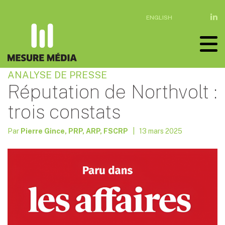
ENGLISH
ANALYSE DE PRESSE
Réputation de Northvolt :
trois constats
Par
Pierre Gince, PRP, ARP, FSCRP
| 13 mars 2025