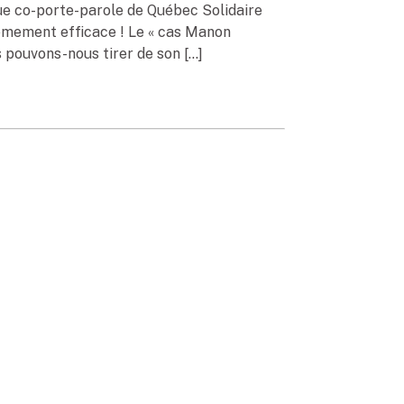
ue co-porte-parole de Québec Solidaire
rêmement efficace ! Le « cas Manon
s pouvons-nous tirer de son […]
 décisions de
2022
cisions de gestion – peut-être les vôtres !
rtant déficit de réputation ? Poser la
a cheffe d’antenne de CTV News aux