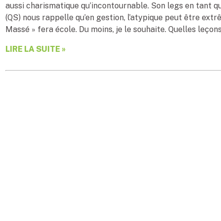
aussi charismatique qu’incontournable. Son legs en tant q
(QS) nous rappelle qu’en gestion, l’atypique peut être ext
Massé » fera école. Du moins, je le souhaite. Quelles leçon
LIRE LA SUITE »
Lisa LaFlamme et les
gestion
Par
Pierre Gince, PRP, ARP, FSCRP
| 9 septembre 
Selon vous, est-ce que votre organisation est à l’abri de dé
– qui pourraient faire les manchettes et engendrer un impo
question, c’est y répondre. « L’Affaire Lisa LaFlamme » (l
cheveux gris maintenant sans boulot) a incité […]