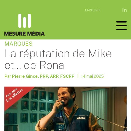
ENGLISH
MARQUES
La réputation de Mike
et… de Rona
Par
Pierre Gince, PRP, ARP, FSCRP
| 14 mai 2025