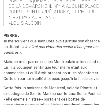
PORTE UNIQUEMENT SUR LE PROCESSUS
DE LA DÉMARCHE. IL N’Y A AUCUNE PLACE
POUR LES INTERPRÉTATIONS, ET L’HEURE
N’EST PAS AU BILAN ».
– LOUIS AUCOIN
PIERRE :
Je me souviens que Jean Doré avait justifié son absence
en disant :
« Je n’irai pas vider des seaux d’eau pour les
caméras »
.
Mais, ce n’est pas ce que les Montréalais attendaient de
lui… Ils voulaient sentir que leur maire était aux
commandes et qu’il était présent pour les réconforter.
Cette erreur lui a collé à la peau jusqu’à la fin de sa vie.
Cette fois, la mairesse de Montréal, Valérie Plante, et
sa collègue de Sainte-Marthe-sur-le-Lac, Sonia Paulhus
– elle-même sinistrée – portaient des bottes de
caoutchouc parce qu’elles étaient continuellement les