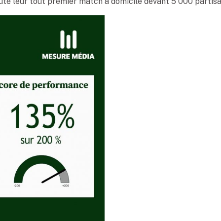
uté leur tout premier match à domicile devant 5 000 partisa