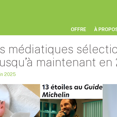
OFFRE
À PROPO
ps médiatiques sélecti
usqu’à maintenant en
in 2025