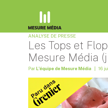
ANALYSE DE PRESSE
Les Tops et Flo
Mesure Média (j
Par
L'équipe de Mesure Média
| 16 ju