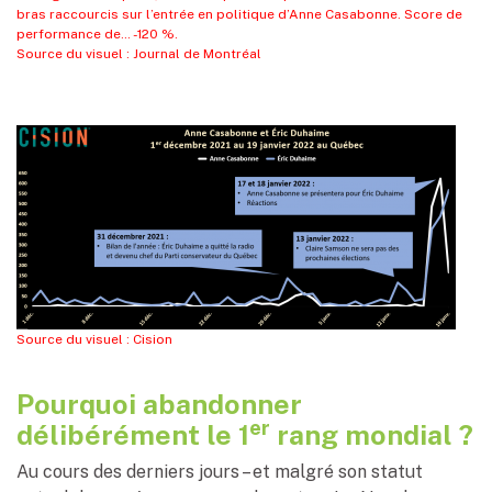
bras raccourcis sur l’entrée en politique d’Anne Casabonne. Score de
performance de… -120 %.
Source du visuel : Journal de Montréal
Source du visuel : Cision
Pourquoi abandonner
er
délibérément le 1
rang mondial ?
Au cours des derniers jours – et malgré son statut