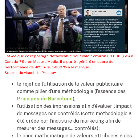
Est-ce que ce reportage défavorable peut valoir environ 60 000 $ à Air
Canada ? Selon Mesure Média, il a plutôt généré un score de
performance de -125 % sur -200 % à la marque…
Source du visuel : LaPresse+
le rejet de l’utilisation de la valeur publicitaire
comme pilier d’une méthodologie (l’essence des
Principes de Barcelone
);
l’utilisation des impressions afin d’évaluer l’impact
de messages non contrôlés (cette méthodologie a
été créée par l’industrie du marketing afin de
mesurer des messages… contrôlés) ;
le choc mathématique de valeurs attribuées à des