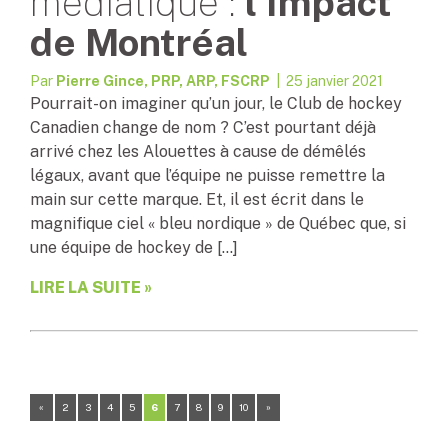
médiatique :
l’Impact
de Montréal
Par
Pierre Gince, PRP, ARP, FSCRP
| 25 janvier 2021
Pourrait-on imaginer qu’un jour, le Club de hockey
Canadien change de nom ? C’est pourtant déjà
arrivé chez les Alouettes à cause de démêlés
légaux, avant que l’équipe ne puisse remettre la
main sur cette marque. Et, il est écrit dans le
magnifique ciel « bleu nordique » de Québec que, si
une équipe de hockey de […]
LIRE LA SUITE »
«
2
3
4
5
6
7
8
9
10
»