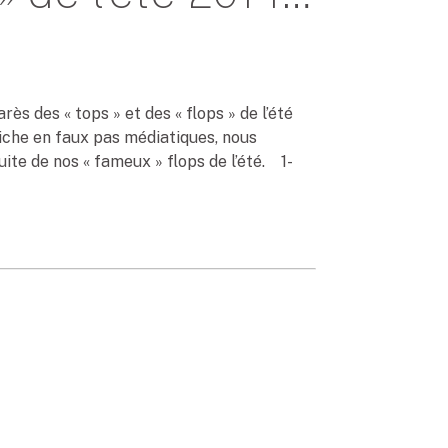
s des « tops » et des « flops » de l’été
riche en faux pas médiatiques, nous
ite de nos « fameux » flops de l’été. 1-