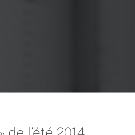
 » de l’été 2014…