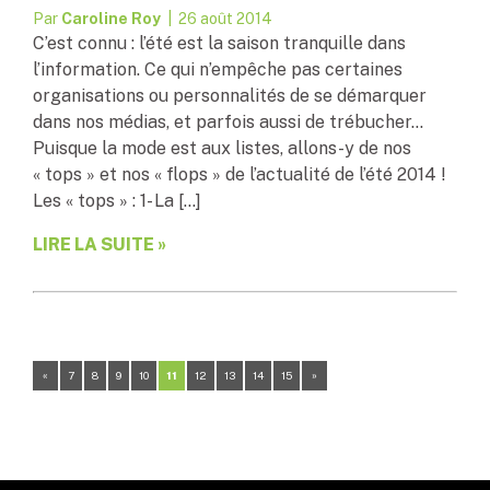
Par
Caroline Roy
| 26 août 2014
C’est connu : l’été est la saison tranquille dans
l’information. Ce qui n’empêche pas certaines
organisations ou personnalités de se démarquer
dans nos médias, et parfois aussi de trébucher…
Puisque la mode est aux listes, allons-y de nos
« tops » et nos « flops » de l’actualité de l’été 2014 !
Les « tops » : 1- La […]
LIRE LA SUITE »
«
7
8
9
10
11
12
13
14
15
»