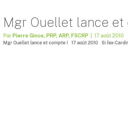
Mgr Ouellet lance et
Par
Pierre Gince, PRP, ARP, FSCRP
| 17 août 2010
Mgr Ouellet lance et compte ! 17 août 2010 Si l’ex-Cardin
de lui qu’il est un joueur de concession ou qu’il est du typ
commentateurs diraient probablement qu’il n’est ni un ni l’
[…]
LIRE LA SUITE »
Page 3 de 3
1
2
3