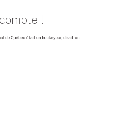
 compte !
al de Québec était un hockeyeur, dirait-on
e à marquer dans son propre filet ? Les
autre… mais plutôt qu’il est affecté aux