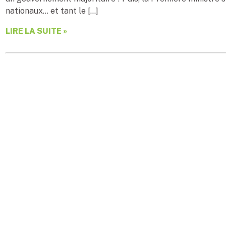
nationaux… et tant le […]
LIRE LA SUITE »
Page 4 de 4
1
2
3
4