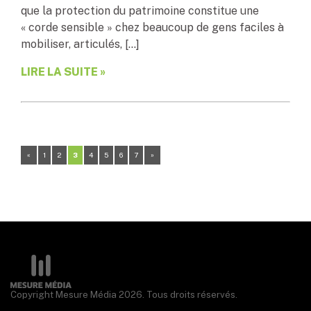
que la protection du patrimoine constitue une
« corde sensible » chez beaucoup de gens faciles à
mobiliser, articulés, […]
LIRE LA SUITE »
«
1
2
3
4
5
6
7
»
Copyright Mesure Média 2026. Tous droits réservés.