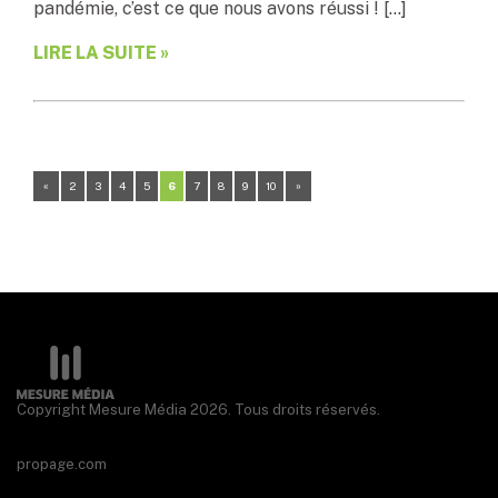
pandémie, c’est ce que nous avons réussi ! […]
LIRE LA SUITE »
«
2
3
4
5
6
7
8
9
10
»
Copyright Mesure Média 2026. Tous droits réservés.
propage.com