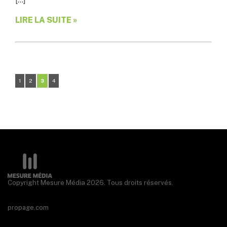
LIRE LA SUITE »
1
2
3
4
Copyright Mesure Média 2026. Tous droits réservés.
propage.com