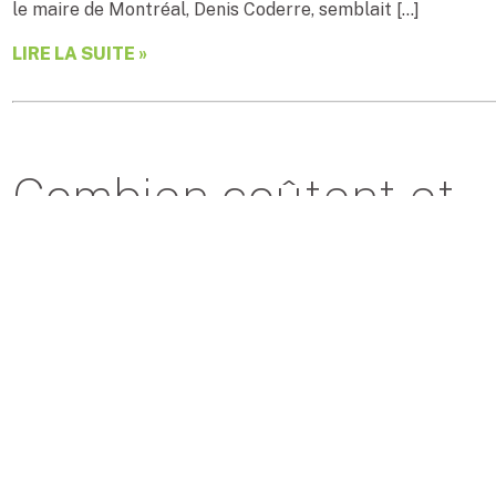
le maire de Montréal, Denis Coderre, semblait […]
LIRE LA SUITE »
Combien coûtent et… 
journalistes ?
Par
Caroline Roy
| 2 février 2015
[vc_row][vc_column width= »1/3″][quote_regular name= » »
paraître saugrenue, voire même insultante pour mes ex-col
en analyse de presse nous la posent fréquemment.[/quot
width= »2/3″]À bien y penser, il n’y a rien d’étonnant dans c
organisations, notamment les bureaux et offices de tour
invitent […]