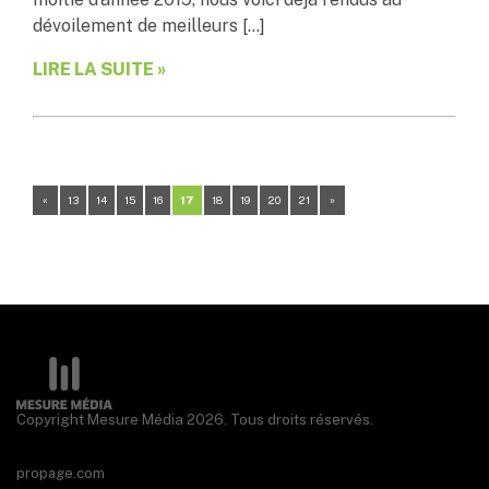
dévoilement de meilleurs […]
LIRE LA SUITE »
«
13
14
15
16
17
18
19
20
21
»
Copyright Mesure Média 2026. Tous droits réservés.
propage.com