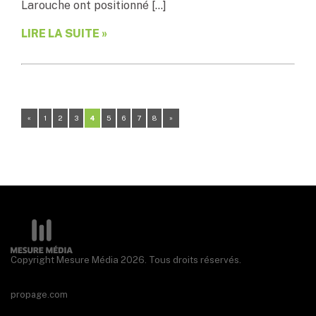
Larouche ont positionné […]
LIRE LA SUITE »
«
1
2
3
4
5
6
7
8
»
Copyright Mesure Média 2026. Tous droits réservés.
propage.com