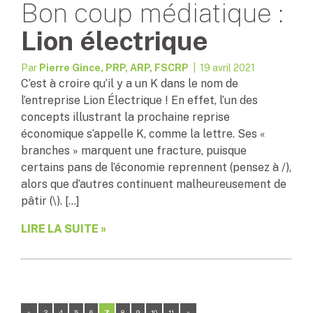
Bon coup médiatique :
Lion électrique
Par
Pierre Gince, PRP, ARP, FSCRP
| 19 avril 2021
C’est à croire qu’il y a un K dans le nom de
l’entreprise Lion Électrique ! En effet, l’un des
concepts illustrant la prochaine reprise
économique s’appelle K, comme la lettre. Ses «
branches » marquent une fracture, puisque
certains pans de l’économie reprennent (pensez à /),
alors que d’autres continuent malheureusement de
pâtir (\). […]
LIRE LA SUITE »
«
3
4
5
6
7
8
9
10
11
»