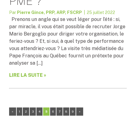
PME ?
Par
Pierre Gince, PRP, ARP, FSCRP
| 25 juillet 2022
Prenons un angle qui se veut léger pour l’été : si,
par miracle, il vous était possible de recruter Jorge
Mario Bergoglio pour diriger votre organisation, le
feriez-vous ? Et, si oui, à quel type de performance
vous attendriez-vous ? La visite très médiatisée du
Pape François au Québec fournit un prétexte pour
analyser sa […]
LIRE LA SUITE »
«
1
2
3
4
5
6
7
8
9
»