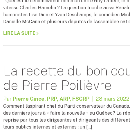
Quel est le dénominateur commun entre Guy Lafleur, la mi
vitesse Charles Hamelin ? La question touche aussi Rénald
humoristes Lise Dion et Yvon Deschamps, le comédien Mic
Danielle McCann et plusieurs députés de l’Assemblée natio
LIRE LA SUITE »
La recette du bon co
de Pierre Poilièvre
Par
Pierre Gince, PRP, ARP, FSCRP
| 28 mars 2022
Comment l’aspirant chef du Parti conservateur du Canada, P
des derniers jours à « faire la nouvelle » au Québec? La rép
reprise par tous les dirigeantes et dirigeants des différent
leurs publics internes et externes : un […]