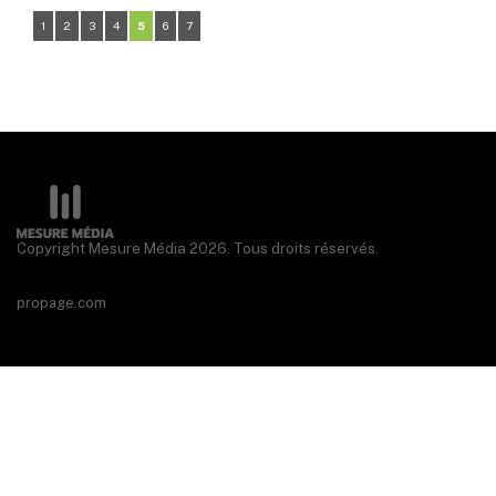
1
2
3
4
5
6
7
Copyright Mesure Média 2026. Tous droits réservés.
propage.com