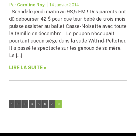
Par
Caroline Roy
| 14 janvier 2014
Scandale jeudi matin au 98,5 FM ! Des parents ont
dû débourser 42 $ pour que leur bébé de trois mois
puisse assister au ballet Casse-Noisette avec toute
la famille en décembre. Le poupon n’occupait
pourtant aucun siège dans la salle Wilfrid-Pelletier.
Il a passé le spectacle sur les genoux de sa mère.
Le […]
LIRE LA SUITE »
1
2
3
4
5
6
7
8