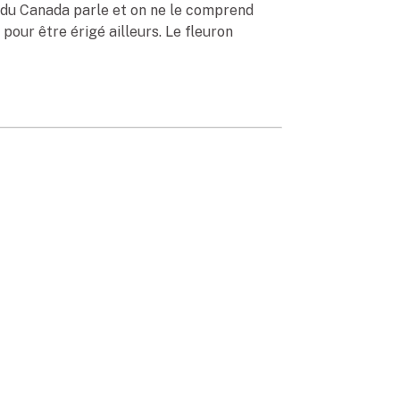
 du Canada parle et on ne le comprend
pour être érigé ailleurs. Le fleuron
ue du mois :
la
0
 Service de police de l’agglomération de
sure Média » de janvier 2020 – vient d’en
ux définitions trop souvent rapportées dans