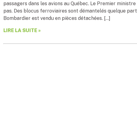
passagers dans les avions au Québec. Le Premier ministre
pas. Des blocus ferroviaires sont démantelés quelque part 
Bombardier est vendu en pièces détachées. […]
LIRE LA SUITE »
Le bon coup médiatiq
police de Longueuil
Par
Pierre Gince, PRP, ARP, FSCRP
| 4 février 202
Ah, les fameuses « opérations de relations publiques » ! Le
Longueuil – à qui je décerne le « bon coup médiatique de Me
réaliser une, et ce, avec grand succès. Si vous vous fiez a
[…]